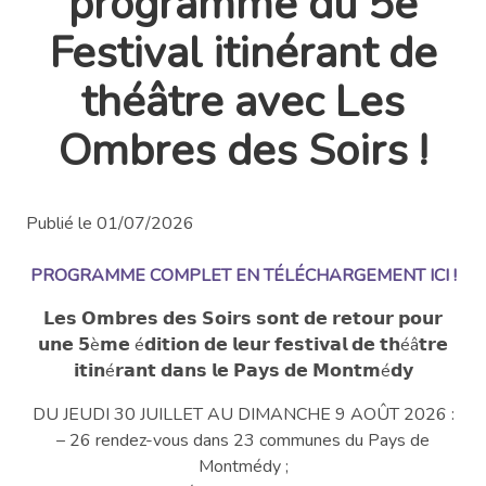
programme du 5e
Festival itinérant de
théâtre avec Les
Ombres des Soirs !
Publié le 01/07/2026
PROGRAMME COMPLET EN TÉLÉCHARGEMENT ICI !
𝗟𝗲𝘀 𝗢𝗺𝗯𝗿𝗲𝘀 𝗱𝗲𝘀 𝗦𝗼𝗶𝗿𝘀 𝘀𝗼𝗻𝘁 𝗱𝗲 𝗿𝗲𝘁𝗼𝘂𝗿 𝗽𝗼𝘂𝗿
𝘂𝗻𝗲 𝟱è𝗺𝗲 é𝗱𝗶𝘁𝗶𝗼𝗻 𝗱𝗲 𝗹𝗲𝘂𝗿 𝗳𝗲𝘀𝘁𝗶𝘃𝗮𝗹 𝗱𝗲 𝘁𝗵éâ𝘁𝗿𝗲
𝗶𝘁𝗶𝗻é𝗿𝗮𝗻𝘁 𝗱𝗮𝗻𝘀 𝗹𝗲 𝗣𝗮𝘆𝘀 𝗱𝗲 𝗠𝗼𝗻𝘁𝗺é𝗱𝘆
DU JEUDI 30 JUILLET AU DIMANCHE 9 AOÛT 2026 :
– 26 rendez-vous dans 23 communes du Pays de
Montmédy ;