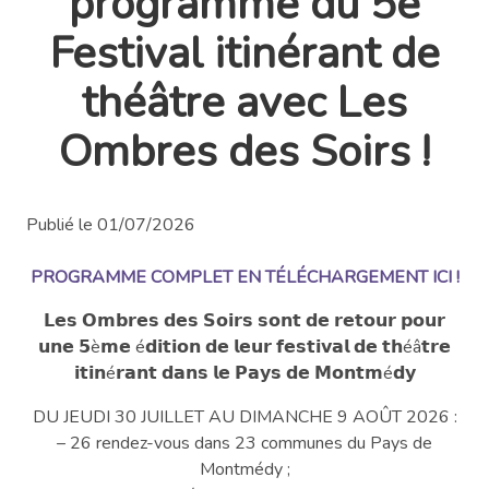
programme du 5e
Festival itinérant de
théâtre avec Les
Ombres des Soirs !
Publié le 01/07/2026
PROGRAMME COMPLET EN TÉLÉCHARGEMENT ICI !
𝗟𝗲𝘀 𝗢𝗺𝗯𝗿𝗲𝘀 𝗱𝗲𝘀 𝗦𝗼𝗶𝗿𝘀 𝘀𝗼𝗻𝘁 𝗱𝗲 𝗿𝗲𝘁𝗼𝘂𝗿 𝗽𝗼𝘂𝗿
𝘂𝗻𝗲 𝟱è𝗺𝗲 é𝗱𝗶𝘁𝗶𝗼𝗻 𝗱𝗲 𝗹𝗲𝘂𝗿 𝗳𝗲𝘀𝘁𝗶𝘃𝗮𝗹 𝗱𝗲 𝘁𝗵éâ𝘁𝗿𝗲
𝗶𝘁𝗶𝗻é𝗿𝗮𝗻𝘁 𝗱𝗮𝗻𝘀 𝗹𝗲 𝗣𝗮𝘆𝘀 𝗱𝗲 𝗠𝗼𝗻𝘁𝗺é𝗱𝘆
DU JEUDI 30 JUILLET AU DIMANCHE 9 AOÛT 2026 :
– 26 rendez-vous dans 23 communes du Pays de
Montmédy ;