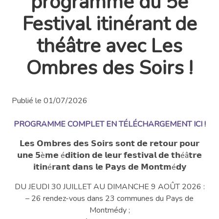
programme du 5e
Festival itinérant de
théâtre avec Les
Ombres des Soirs !
Publié le 01/07/2026
PROGRAMME COMPLET EN TÉLÉCHARGEMENT ICI !
𝗟𝗲𝘀 𝗢𝗺𝗯𝗿𝗲𝘀 𝗱𝗲𝘀 𝗦𝗼𝗶𝗿𝘀 𝘀𝗼𝗻𝘁 𝗱𝗲 𝗿𝗲𝘁𝗼𝘂𝗿 𝗽𝗼𝘂𝗿
𝘂𝗻𝗲 𝟱è𝗺𝗲 é𝗱𝗶𝘁𝗶𝗼𝗻 𝗱𝗲 𝗹𝗲𝘂𝗿 𝗳𝗲𝘀𝘁𝗶𝘃𝗮𝗹 𝗱𝗲 𝘁𝗵éâ𝘁𝗿𝗲
𝗶𝘁𝗶𝗻é𝗿𝗮𝗻𝘁 𝗱𝗮𝗻𝘀 𝗹𝗲 𝗣𝗮𝘆𝘀 𝗱𝗲 𝗠𝗼𝗻𝘁𝗺é𝗱𝘆
DU JEUDI 30 JUILLET AU DIMANCHE 9 AOÛT 2026 :
– 26 rendez-vous dans 23 communes du Pays de
Montmédy ;