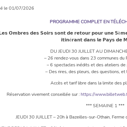
ié le 01/07/2026
PROGRAMME COMPLET EN TÉLÉCHA
𝗟𝗲𝘀 𝗢𝗺𝗯𝗿𝗲𝘀 𝗱𝗲𝘀 𝗦𝗼𝗶𝗿𝘀 𝘀𝗼𝗻𝘁 𝗱𝗲 𝗿𝗲𝘁𝗼𝘂𝗿 𝗽𝗼𝘂𝗿 𝘂𝗻𝗲 𝟱è𝗺𝗲 é
𝗶𝘁𝗶𝗻é𝗿𝗮𝗻𝘁 𝗱𝗮𝗻𝘀 𝗹𝗲 𝗣𝗮𝘆𝘀 𝗱𝗲
DU JEUDI 30 JUILLET AU DIMANCHE
– 26 rendez-vous dans 23 communes du 
– 6 spectacles inédits et des ateliers de 
– Des rires, des pleurs, des questions, et 
Accès et tarif libre dans la limite des p
Réservation vivement conseillée sur :
https://www.billetweb.
*** SEMAINE 1 ***
JEUDI 30 JUILLET – 20h à Bazeilles-sur-Othain, Ferme de