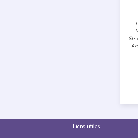
L
M
Stra
Ar
Liens utiles