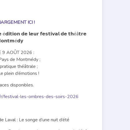
RGEMENT ICI !
𝗶𝘁𝗶𝗼𝗻 𝗱𝗲 𝗹𝗲𝘂𝗿 𝗳𝗲𝘀𝘁𝗶𝘃𝗮𝗹 𝗱𝗲 𝘁𝗵éâ𝘁𝗿𝗲
 𝗠𝗼𝗻𝘁𝗺é𝗱𝘆
 9 AOÛT 2026 :
Pays de Montmédy ;
pratique théâtrale ;
le plein d’émotions !
laces disponibles.
fr/festival-les-ombres-des-soirs-2026
 Laval : Le songe d’une nuit d’été