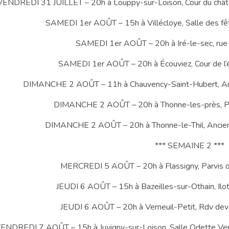
VENDREDI 31 JUILLET – 20h à Louppy-sur-Loison, Cour du châtea
SAMEDI 1er AOÛT – 15h à Villécloye, Salle des fête
SAMEDI 1er AOÛT – 20h à Iré-le-sec, ru
SAMEDI 1er AOÛT – 20h à Écouviez, Cour de l’éc
DIMANCHE 2 AOÛT – 11h à Chauvency-Saint-Hubert, Anc
DIMANCHE 2 AOÛT – 20h à Thonne-les-près, Par
DIMANCHE 2 AOÛT – 20h à Thonne-le-Thil, Ancien
*** SEMAINE 2 ***
MERCREDI 5 AOÛT – 20h à Flassigny, Parvis de 
JEUDI 6 AOÛT – 15h à Bazeilles-sur-Othain, Ilot 
JEUDI 6 AOÛT – 20h à Verneuil-Petit, Rdv devan
ENDREDI 7 AOÛT – 15h à Juvigny-sur-Loison, Salle Odette Ventur