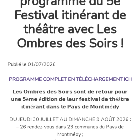
programme du 5e
Festival itinérant de
théâtre avec Les
Ombres des Soirs !
Publié le 01/07/2026
PROGRAMME COMPLET EN TÉLÉCHARGEMENT ICI !
𝗟𝗲𝘀 𝗢𝗺𝗯𝗿𝗲𝘀 𝗱𝗲𝘀 𝗦𝗼𝗶𝗿𝘀 𝘀𝗼𝗻𝘁 𝗱𝗲 𝗿𝗲𝘁𝗼𝘂𝗿 𝗽𝗼𝘂𝗿
𝘂𝗻𝗲 𝟱è𝗺𝗲 é𝗱𝗶𝘁𝗶𝗼𝗻 𝗱𝗲 𝗹𝗲𝘂𝗿 𝗳𝗲𝘀𝘁𝗶𝘃𝗮𝗹 𝗱𝗲 𝘁𝗵éâ𝘁𝗿𝗲
𝗶𝘁𝗶𝗻é𝗿𝗮𝗻𝘁 𝗱𝗮𝗻𝘀 𝗹𝗲 𝗣𝗮𝘆𝘀 𝗱𝗲 𝗠𝗼𝗻𝘁𝗺é𝗱𝘆
DU JEUDI 30 JUILLET AU DIMANCHE 9 AOÛT 2026 :
– 26 rendez-vous dans 23 communes du Pays de
Montmédy ;