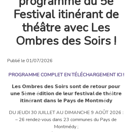
programme du 5e
Festival itinérant de
théâtre avec Les
Ombres des Soirs !
Publié le 01/07/2026
PROGRAMME COMPLET EN TÉLÉCHARGEMENT ICI !
𝗟𝗲𝘀 𝗢𝗺𝗯𝗿𝗲𝘀 𝗱𝗲𝘀 𝗦𝗼𝗶𝗿𝘀 𝘀𝗼𝗻𝘁 𝗱𝗲 𝗿𝗲𝘁𝗼𝘂𝗿 𝗽𝗼𝘂𝗿
𝘂𝗻𝗲 𝟱è𝗺𝗲 é𝗱𝗶𝘁𝗶𝗼𝗻 𝗱𝗲 𝗹𝗲𝘂𝗿 𝗳𝗲𝘀𝘁𝗶𝘃𝗮𝗹 𝗱𝗲 𝘁𝗵éâ𝘁𝗿𝗲
𝗶𝘁𝗶𝗻é𝗿𝗮𝗻𝘁 𝗱𝗮𝗻𝘀 𝗹𝗲 𝗣𝗮𝘆𝘀 𝗱𝗲 𝗠𝗼𝗻𝘁𝗺é𝗱𝘆
DU JEUDI 30 JUILLET AU DIMANCHE 9 AOÛT 2026 :
– 26 rendez-vous dans 23 communes du Pays de
Montmédy ;