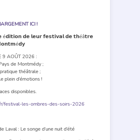
RGEMENT ICI !
𝗶𝘁𝗶𝗼𝗻 𝗱𝗲 𝗹𝗲𝘂𝗿 𝗳𝗲𝘀𝘁𝗶𝘃𝗮𝗹 𝗱𝗲 𝘁𝗵éâ𝘁𝗿𝗲
 𝗠𝗼𝗻𝘁𝗺é𝗱𝘆
 9 AOÛT 2026 :
Pays de Montmédy ;
pratique théâtrale ;
le plein d’émotions !
laces disponibles.
fr/festival-les-ombres-des-soirs-2026
 Laval : Le songe d’une nuit d’été