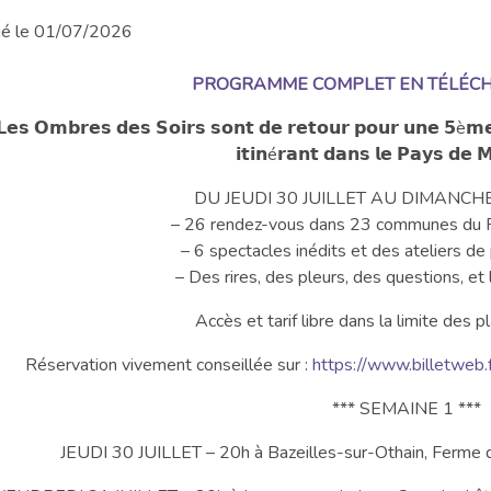
ié le 01/07/2026
PROGRAMME COMPLET EN TÉLÉCHA
𝗟𝗲𝘀 𝗢𝗺𝗯𝗿𝗲𝘀 𝗱𝗲𝘀 𝗦𝗼𝗶𝗿𝘀 𝘀𝗼𝗻𝘁 𝗱𝗲 𝗿𝗲𝘁𝗼𝘂𝗿 𝗽𝗼𝘂𝗿 𝘂𝗻𝗲 𝟱è𝗺𝗲 é
𝗶𝘁𝗶𝗻é𝗿𝗮𝗻𝘁 𝗱𝗮𝗻𝘀 𝗹𝗲 𝗣𝗮𝘆𝘀 𝗱𝗲
DU JEUDI 30 JUILLET AU DIMANCHE
– 26 rendez-vous dans 23 communes du 
– 6 spectacles inédits et des ateliers de 
– Des rires, des pleurs, des questions, et 
Accès et tarif libre dans la limite des p
Réservation vivement conseillée sur :
https://www.billetweb.
*** SEMAINE 1 ***
JEUDI 30 JUILLET – 20h à Bazeilles-sur-Othain, Ferme de