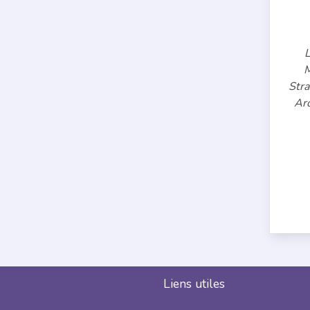
L
M
Stra
Ar
Liens utiles