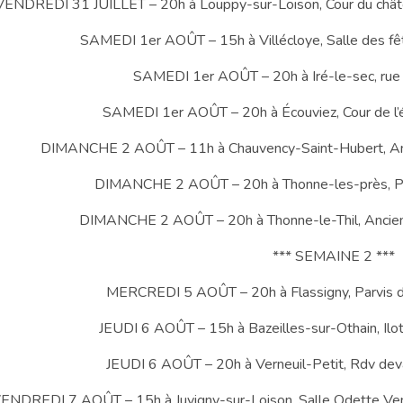
VENDREDI 31 JUILLET – 20h à Louppy-sur-Loison, Cour du châtea
SAMEDI 1er AOÛT – 15h à Villécloye, Salle des fête
SAMEDI 1er AOÛT – 20h à Iré-le-sec, ru
SAMEDI 1er AOÛT – 20h à Écouviez, Cour de l’éc
DIMANCHE 2 AOÛT – 11h à Chauvency-Saint-Hubert, Anc
DIMANCHE 2 AOÛT – 20h à Thonne-les-près, Par
DIMANCHE 2 AOÛT – 20h à Thonne-le-Thil, Ancien
*** SEMAINE 2 ***
MERCREDI 5 AOÛT – 20h à Flassigny, Parvis de 
JEUDI 6 AOÛT – 15h à Bazeilles-sur-Othain, Ilot 
JEUDI 6 AOÛT – 20h à Verneuil-Petit, Rdv devan
ENDREDI 7 AOÛT – 15h à Juvigny-sur-Loison, Salle Odette Ventur