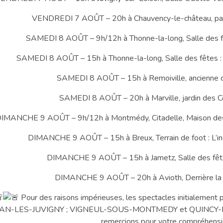
VENDREDI 7 AOÛT – 20h à Chauvency-le-château, par
SAMEDI 8 AOÛT – 9h/12h à Thonne-la-long, Salle des fête
SAMEDI 8 AOÛT – 15h à Thonne-la-long, Salle des fêtes : L’
SAMEDI 8 AOÛT – 15h à Remoiville, ancienne co
SAMEDI 8 AOÛT – 20h à Marville, jardin des Co
IMANCHE 9 AOÛT – 9h/12h à Montmédy, Citadelle, Maison des Pa
DIMANCHE 9 AOÛT – 15h à Breux, Terrain de foot : L’inc
DIMANCHE 9 AOÛT – 15h à Jametz, Salle des fêtes
DIMANCHE 9 AOÛT – 20h à Avioth, Derrière la b
Pour des raisons impérieuses, les spectacles initialemen
AN-LES-JUVIGNY ; VIGNEUL-SOUS-MONTMEDY et QUINCY-LA
remercions pour votre compréhensi