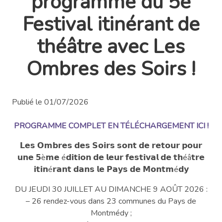
programme du 5e
Festival itinérant de
théâtre avec Les
Ombres des Soirs !
Publié le 01/07/2026
PROGRAMME COMPLET EN TÉLÉCHARGEMENT ICI !
𝗟𝗲𝘀 𝗢𝗺𝗯𝗿𝗲𝘀 𝗱𝗲𝘀 𝗦𝗼𝗶𝗿𝘀 𝘀𝗼𝗻𝘁 𝗱𝗲 𝗿𝗲𝘁𝗼𝘂𝗿 𝗽𝗼𝘂𝗿
𝘂𝗻𝗲 𝟱è𝗺𝗲 é𝗱𝗶𝘁𝗶𝗼𝗻 𝗱𝗲 𝗹𝗲𝘂𝗿 𝗳𝗲𝘀𝘁𝗶𝘃𝗮𝗹 𝗱𝗲 𝘁𝗵éâ𝘁𝗿𝗲
𝗶𝘁𝗶𝗻é𝗿𝗮𝗻𝘁 𝗱𝗮𝗻𝘀 𝗹𝗲 𝗣𝗮𝘆𝘀 𝗱𝗲 𝗠𝗼𝗻𝘁𝗺é𝗱𝘆
DU JEUDI 30 JUILLET AU DIMANCHE 9 AOÛT 2026 :
– 26 rendez-vous dans 23 communes du Pays de
Montmédy ;