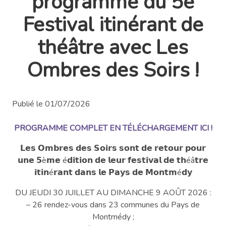
programme du 5e
Festival itinérant de
théâtre avec Les
Ombres des Soirs !
Publié le 01/07/2026
PROGRAMME COMPLET EN TÉLÉCHARGEMENT ICI !
𝗟𝗲𝘀 𝗢𝗺𝗯𝗿𝗲𝘀 𝗱𝗲𝘀 𝗦𝗼𝗶𝗿𝘀 𝘀𝗼𝗻𝘁 𝗱𝗲 𝗿𝗲𝘁𝗼𝘂𝗿 𝗽𝗼𝘂𝗿
𝘂𝗻𝗲 𝟱è𝗺𝗲 é𝗱𝗶𝘁𝗶𝗼𝗻 𝗱𝗲 𝗹𝗲𝘂𝗿 𝗳𝗲𝘀𝘁𝗶𝘃𝗮𝗹 𝗱𝗲 𝘁𝗵éâ𝘁𝗿𝗲
𝗶𝘁𝗶𝗻é𝗿𝗮𝗻𝘁 𝗱𝗮𝗻𝘀 𝗹𝗲 𝗣𝗮𝘆𝘀 𝗱𝗲 𝗠𝗼𝗻𝘁𝗺é𝗱𝘆
DU JEUDI 30 JUILLET AU DIMANCHE 9 AOÛT 2026 :
– 26 rendez-vous dans 23 communes du Pays de
Montmédy ;