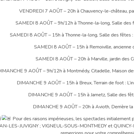
VENDREDI 7 AOÛT – 20h à Chauvency-le-château, par
SAMEDI 8 AOÛT – 9h/12h à Thonne-la-long, Salle des fête
SAMEDI 8 AOÛT – 15h à Thonne-la-long, Salle des fêtes : L’
SAMEDI 8 AOÛT – 15h à Remoiville, ancienne co
SAMEDI 8 AOÛT – 20h à Marville, jardin des Co
IMANCHE 9 AOÛT – 9h/12h à Montmédy, Citadelle, Maison des Pa
DIMANCHE 9 AOÛT – 15h à Breux, Terrain de foot : L’inc
DIMANCHE 9 AOÛT – 15h à Jametz, Salle des fêtes
DIMANCHE 9 AOÛT – 20h à Avioth, Derrière la b
Pour des raisons impérieuses, les spectacles initialemen
AN-LES-JUVIGNY ; VIGNEUL-SOUS-MONTMEDY et QUINCY-LA
remercions pour votre compréhensi