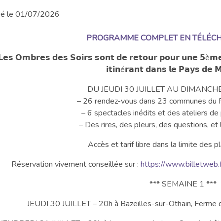
ié le 01/07/2026
PROGRAMME COMPLET EN TÉLÉCHA
𝗟𝗲𝘀 𝗢𝗺𝗯𝗿𝗲𝘀 𝗱𝗲𝘀 𝗦𝗼𝗶𝗿𝘀 𝘀𝗼𝗻𝘁 𝗱𝗲 𝗿𝗲𝘁𝗼𝘂𝗿 𝗽𝗼𝘂𝗿 𝘂𝗻𝗲 𝟱è𝗺𝗲 é
𝗶𝘁𝗶𝗻é𝗿𝗮𝗻𝘁 𝗱𝗮𝗻𝘀 𝗹𝗲 𝗣𝗮𝘆𝘀 𝗱𝗲
DU JEUDI 30 JUILLET AU DIMANCHE
– 26 rendez-vous dans 23 communes du 
– 6 spectacles inédits et des ateliers de 
– Des rires, des pleurs, des questions, et 
Accès et tarif libre dans la limite des p
Réservation vivement conseillée sur :
https://www.billetweb.
*** SEMAINE 1 ***
JEUDI 30 JUILLET – 20h à Bazeilles-sur-Othain, Ferme de