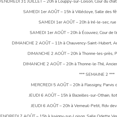
VENDREDI 31 JUILLET – 20h à Louppy-sur-Loison, Cour du châtea
SAMEDI 1er AOÛT – 15h à Villécloye, Salle des fête
SAMEDI 1er AOÛT – 20h à Iré-le-sec, ru
SAMEDI 1er AOÛT – 20h à Écouviez, Cour de l’éc
DIMANCHE 2 AOÛT – 11h à Chauvency-Saint-Hubert, Anc
DIMANCHE 2 AOÛT – 20h à Thonne-les-près, Par
DIMANCHE 2 AOÛT – 20h à Thonne-le-Thil, Ancien
*** SEMAINE 2 ***
MERCREDI 5 AOÛT – 20h à Flassigny, Parvis de 
JEUDI 6 AOÛT – 15h à Bazeilles-sur-Othain, Ilot 
JEUDI 6 AOÛT – 20h à Verneuil-Petit, Rdv devan
ENDREDI 7 AOÛT – 15h à Juvigny-sur-Loison, Salle Odette Ventur