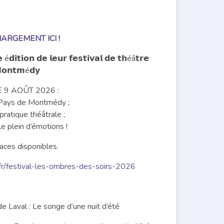
RGEMENT ICI !
𝗶𝘁𝗶𝗼𝗻 𝗱𝗲 𝗹𝗲𝘂𝗿 𝗳𝗲𝘀𝘁𝗶𝘃𝗮𝗹 𝗱𝗲 𝘁𝗵éâ𝘁𝗿𝗲
 𝗠𝗼𝗻𝘁𝗺é𝗱𝘆
 9 AOÛT 2026 :
Pays de Montmédy ;
pratique théâtrale ;
le plein d’émotions !
laces disponibles.
fr/festival-les-ombres-des-soirs-2026
 Laval : Le songe d’une nuit d’été