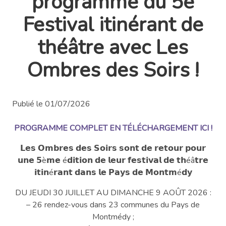
programme du 5e
Festival itinérant de
théâtre avec Les
Ombres des Soirs !
Publié le 01/07/2026
PROGRAMME COMPLET EN TÉLÉCHARGEMENT ICI !
𝗟𝗲𝘀 𝗢𝗺𝗯𝗿𝗲𝘀 𝗱𝗲𝘀 𝗦𝗼𝗶𝗿𝘀 𝘀𝗼𝗻𝘁 𝗱𝗲 𝗿𝗲𝘁𝗼𝘂𝗿 𝗽𝗼𝘂𝗿
𝘂𝗻𝗲 𝟱è𝗺𝗲 é𝗱𝗶𝘁𝗶𝗼𝗻 𝗱𝗲 𝗹𝗲𝘂𝗿 𝗳𝗲𝘀𝘁𝗶𝘃𝗮𝗹 𝗱𝗲 𝘁𝗵éâ𝘁𝗿𝗲
𝗶𝘁𝗶𝗻é𝗿𝗮𝗻𝘁 𝗱𝗮𝗻𝘀 𝗹𝗲 𝗣𝗮𝘆𝘀 𝗱𝗲 𝗠𝗼𝗻𝘁𝗺é𝗱𝘆
DU JEUDI 30 JUILLET AU DIMANCHE 9 AOÛT 2026 :
– 26 rendez-vous dans 23 communes du Pays de
Montmédy ;